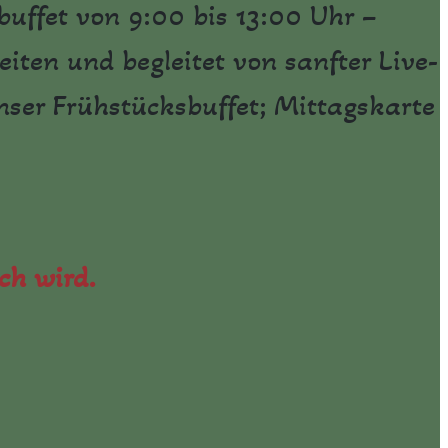
buffet von 9:00 bis 13:00 Uhr –
eiten und begleitet von sanfter Live-
nser Frühstücksbuffet; Mittagskarte
ch wird.